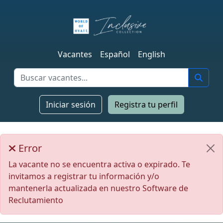
Vacantes
Español
English
Iniciar sesión
Registra tu perfil
Error
La vacante no se encuentra activa o expirado. Te
invitamos a registrar tu información y/o
mantenerla actualizada en nuestro Software de
Reclutamiento