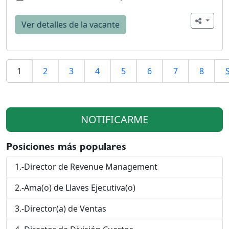
Ver detalles de la vacante
1
2
3
4
5
6
7
8
NOTIFICARME
Posiciones más populares
1.-Director de Revenue Management
2.-Ama(o) de Llaves Ejecutiva(o)
3.-Director(a) de Ventas