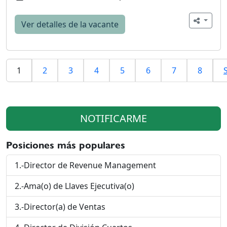
Ver detalles de la vacante
1
2
3
4
5
6
7
8
NOTIFICARME
Posiciones más populares
1.-Director de Revenue Management
2.-Ama(o) de Llaves Ejecutiva(o)
3.-Director(a) de Ventas