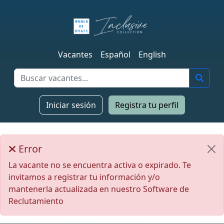
Vacantes
Español
English
Iniciar sesión
Registra tu perfil
Error
La vacante no se encuentra activa o expirado. Te
invitamos a registrar tu información y/o
mantenerla actualizada en nuestro Software de
Reclutamiento