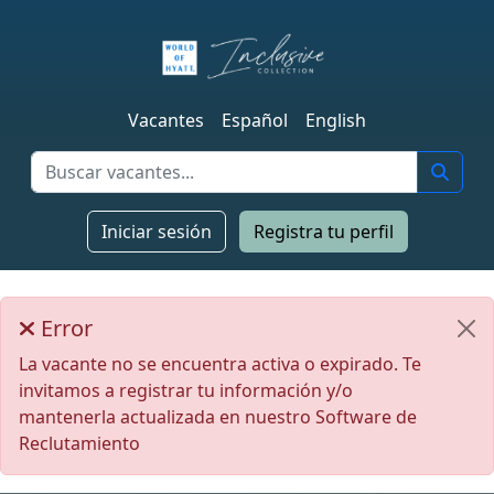
Vacantes
Español
English
Iniciar sesión
Registra tu perfil
Error
La vacante no se encuentra activa o expirado. Te
invitamos a registrar tu información y/o
mantenerla actualizada en nuestro Software de
Reclutamiento