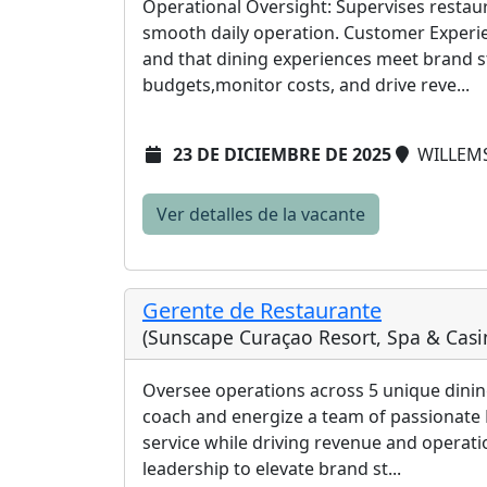
Operational Oversight: Supervises restau
smooth daily operation. Customer Experien
and that dining experiences meet brand 
budgets,monitor costs, and drive reve...
23 DE DICIEMBRE DE 2025
WILLEMS
Ver detalles de la vacante
Gerente de Restaurante
(Sunscape Curaçao Resort, Spa & Casi
Oversee operations across 5 unique dining 
coach and energize a team of passionate 
service while driving revenue and operatio
leadership to elevate brand st...