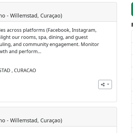
no - Willemstad, Curaçao)
ies across platforms (Facebook, Instagram,
light our rooms, spa, dining, and guest
eduling, and community engagement. Monitor
wth and perform...
TAD , CURACAO
no - Willemstad, Curaçao)